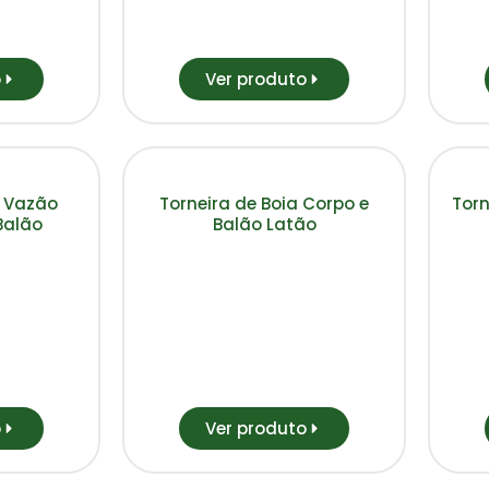
o
Ver produto
a Vazão
Torneira de Boia Corpo e
Torn
Balão
Balão Latão
o
Ver produto