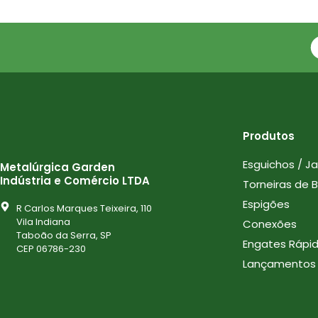
Produtos
Esguichos / J
Metalúrgica Garden
Indústria e Comércio LTDA
Torneiras de 
Espigões
R Carlos Marques Teixeira, 110
Vila Indiana
Conexões
Taboão da Serra, SP
Engates Rápi
CEP 06786-230
Lançamentos