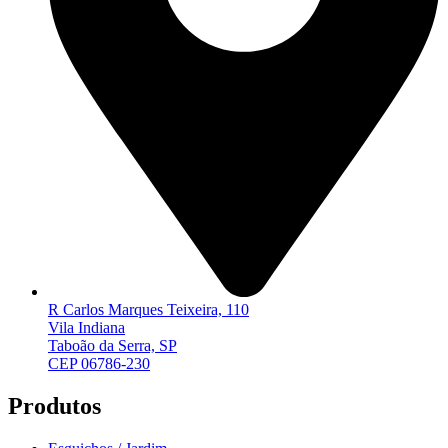
R Carlos Marques Teixeira, 110
Vila Indiana
Taboão da Serra, SP
CEP 06786-230
Produtos