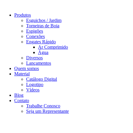
Ir
para
Produtos
o
Esguichos / Jardim
conteúdo
Torneiras de Boia
Espigões
Conexões
Engates Rápido
Ar Comprimido
Água
Diversos
Lançamentos
Quem somos
Material
Catálogo Digital
Logotipo
Vídeos
Blog
Contato
Trabalhe Conosco
Seja um Representante