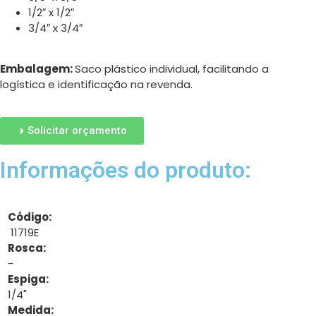
1/2″ x 1/2″
3/4″ x 3/4″
Embalagem:
Saco plástico individual, facilitando a
logística e identificação na revenda.
Solicitar orçamento
Informações do produto:
Código:
11719E
Rosca:
-
Espiga:
1/4"
Medida: