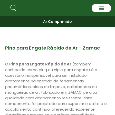
Quem somos
Ar Comprimido
Pino para Engate Rápido de Ar – Zamac
O
Pino para Engate Rápido de Ar
(também
conhecido como plug ou niple para engate) é o
acessório indispensável para ser instalado
diretamente na entrada de ferramentas
pneumáticas, bicos de limpeza, calibradores ou
mangueiras de ar. Fabricado em ZAMAC de alta
qualidade com acabamento resistente, este
componente foi projetado para suportar o atrito e o
acoplamento contínuo, oferecendo excelente
durabilidade mecânica e perfeita estabilidade